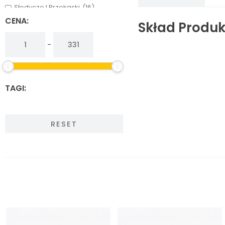
Słodycze I Przekąski
(16)
Warzywa, Grzyby I Owoce
(13)
CENA:
Skład Produk
-
TAGI:
RESET