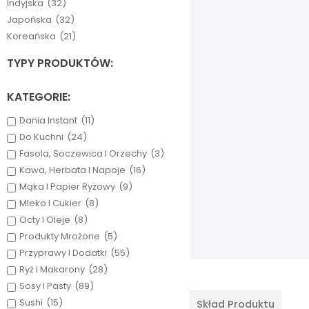
Indyjska
(32)
Japońska
(32)
Koreańska
(21)
TYPY PRODUKTÓW:
KATEGORIE:
Dania Instant
(11)
Do Kuchni
(24)
Fasola, Soczewica I Orzechy
(3)
Kawa, Herbata I Napoje
(16)
Mąka I Papier Ryżowy
(9)
Mleko I Cukier
(8)
Octy I Oleje
(8)
Produkty Mrożone
(5)
Przyprawy I Dodatki
(55)
Ryż I Makarony
(28)
Sosy I Pasty
(89)
Sushi
(15)
Skład Produktu