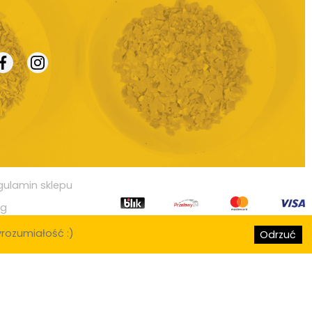
gulamin sklepu
og
rozumiałość :)
Odrzuć
, Lublin, Białystok, Katowice, Gdynia, Częstochowa, Radom, Sosnowiec,
 Górnicza, Elbląg, Płock, Wałbrzych, Tarnów, Chorzów, Koszalin, Kalisz,
Świętokrzyski, Ostrów Wielkopolski, Siemianowice Śląskie, Stargard
w, Pabianice, Ełk, Przemyśl, Tomaszów Mazowiecki, Chełm, Włocławek,