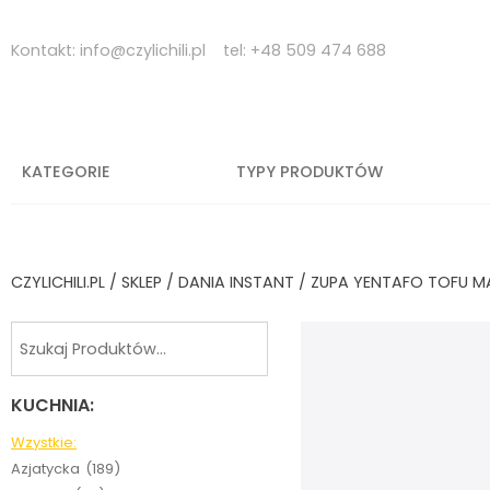
Skip
to
Kontakt:
info@czylichili.pl
tel:
+48 509 474 688
content
KATEGORIE
TYPY PRODUKTÓW
CZYLICHILI.PL
/
SKLEP
/
DANIA INSTANT
/ ZUPA YENTAFO TOFU 
KUCHNIA:
Wzystkie:
Azjatycka
(189)