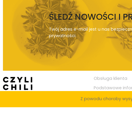
ŚLEDŹ NOWOŚCI I 
Twój adres e-mail jest u nas bezpiecz
prywatności
.
Obsługa klienta
Podstawowe info
Z powodu choroby wysy
© Copyright 2020
Czylichili.pl
Zaopatrujemy knajpy i restauracje w całej Polsce, w miastach takich j
Toruń, Kielce, Rzeszów, Gliwice, Zabrze, Olsztyn, Bielsko-Biała, Bytom, Z
Legnica, Grudziądz, Jaworzno, Słupsk, Jastrzębie-Zdrój, Nowy Sącz, Jelen
Szczeciński, Suwałki, Gniezno, Piotrków Trybunalski, Leszno, Zamość, Żor