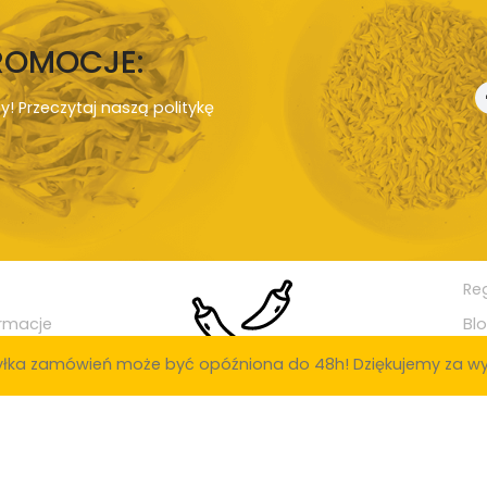
PROMOCJE:
ny! Przeczytaj naszą
politykę
Re
rmacje
Bl
łka zamówień może być opóźniona do 48h! Dziękujemy za wy
ak: Poznań, Warszawa, Kraków, Łódź, Wrocław, Gdańsk, Szczecin, Bydgoszcz
ielona Góra, Rybnik, Ruda Śląska, Tychy, Opole, Gorzów Wielkopolski, Dąbrowa
ia Góra, Siedlce, Konin, Mysłowice, Piła, Radomsko, Inowrocław, Ostrowiec 
y, Tarnowskie Góry, Świdnica, Brzeg, Świętochłowice, Biała Podlaska, Tcze