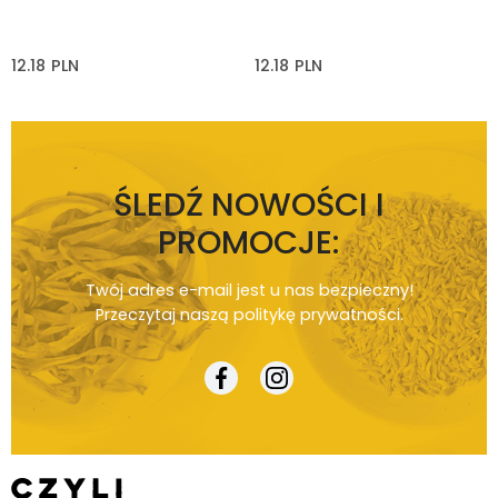
12.18
PLN
12.18
PLN
ŚLEDŹ NOWOŚCI I
PROMOCJE:
Twój adres e-mail jest u nas bezpieczny!
Przeczytaj naszą
politykę prywatności
.