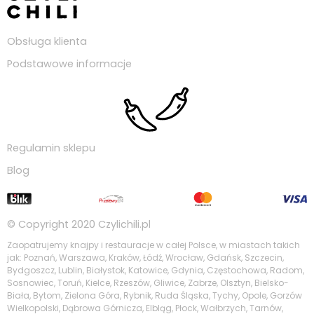
Obsługa klienta
Podstawowe informacje
Regulamin sklepu
Blog
© Copyright 2020
Czylichili.pl
Zaopatrujemy knajpy i restauracje w całej Polsce, w miastach takich
jak: Poznań, Warszawa, Kraków, Łódź, Wrocław, Gdańsk, Szczecin,
Bydgoszcz, Lublin, Białystok, Katowice, Gdynia, Częstochowa, Radom,
Sosnowiec, Toruń, Kielce, Rzeszów, Gliwice, Zabrze, Olsztyn, Bielsko-
Biała, Bytom, Zielona Góra, Rybnik, Ruda Śląska, Tychy, Opole, Gorzów
Wielkopolski, Dąbrowa Górnicza, Elbląg, Płock, Wałbrzych, Tarnów,